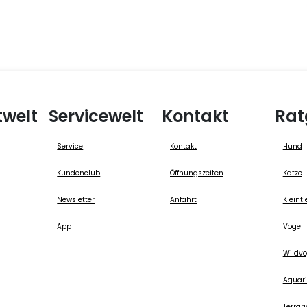
twelt
Servicewelt
Kontakt
Rat
Service
Kontakt
Hund
Kundenclub
Öffnungszeiten
Katze
Newsletter
Anfahrt
Kleinti
App
Vogel
Wildvo
Aquari
Terrari