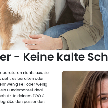
er - Keine kalte Sc
eraturen nichts aus, sie
s sieht es bei alten oder
ehr wenig Fell oder wenig
st ein Hundemantel ideal.
schutz. In deinem ZOO &
ndegröße den passenden