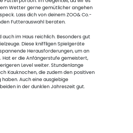
 Futterportion. Im Gegenteil, da wir es
ltem Wetter gerne gemütlicher angehen
rspeck. Lass dich von deinem ZOO& Co.-
nden Futterauswahl beraten.
 auch im Haus reichlich. Besonders gut
ielzeuge. Diese kniffligen Spielgeräte
r spannende Herausforderungen, um an
. Hat er die Anfängerstufe gemeistert,
erigeren Level weiter. Stundenlange
uch Kauknochen, die zudem den positiven
g haben. Auch eine ausgiebige
beiden in der dunklen Jahreszeit gut.