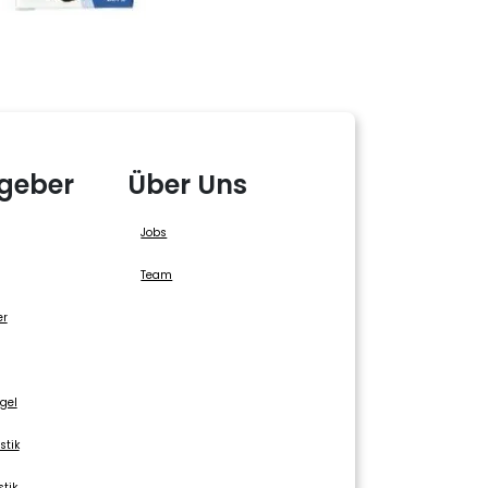
geber
Über Uns
Jobs
Team
er
gel
stik
stik