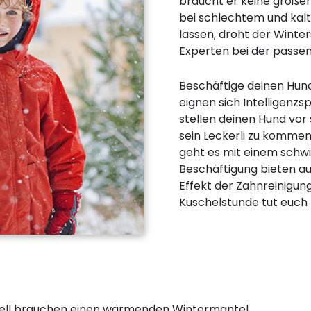
braucht er keine größere
bei schlechtem und ka
lassen, droht der Winte
Experten bei der passe
Beschäftige deinen Hund
eignen sich Intelligenzsp
stellen deinen Hund vo
sein Leckerli zu kommen
geht es mit einem schwi
Beschäftigung bieten a
Effekt der Zahnreinigun
Kuschelstunde tut euch 
 Fell brauchen einen wärmenden Wintermantel.