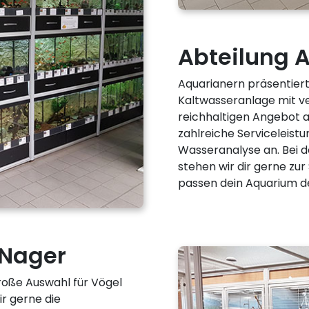
Abteilung A
Aquarianern präsentier
Kaltwasseranlage mit v
reichhaltigen Angebot a
zahlreiche Serviceleistu
Wasseranalyse an. Bei 
stehen wir dir gerne zu
passen dein Aquarium de
 Nager
roße Auswahl für Vögel
ir gerne die