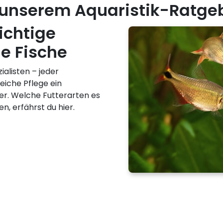
 unserem Aquaristik-Ratge
ichtige
ne Fische
alisten – jeder
reiche Pflege ein
er. Welche Futterarten es
en, erfährst du hier.