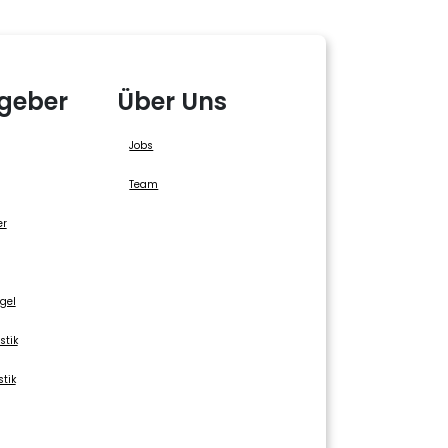
geber
Über Uns
Jobs
Team
er
gel
stik
stik