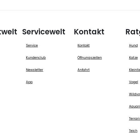
twelt
Servicewelt
Kontakt
Rat
Service
Kontakt
Hund
Kundenclub
Öffnungszeiten
Katze
Newsletter
Anfahrt
Kleinti
App
Vogel
Wildvo
Aquari
Terrari
Teich