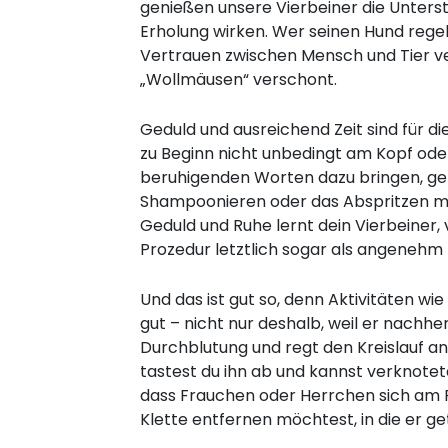
genießen unsere Vierbeiner die Unters
Erholung wirken. Wer seinen Hund regel
Vertrauen zwischen Mensch und Tier ver
„Wollmäusen“ verschont.
Geduld und ausreichend Zeit sind für di
zu Beginn nicht unbedingt am Kopf ode
beruhigenden Worten dazu bringen, genu
Shampoonieren oder das Abspritzen m
Geduld und Ruhe lernt dein Vierbeine
Prozedur letztlich sogar als angenehm
Und das ist gut so, denn Aktivitäten
gut – nicht nur deshalb, weil er nachhe
Durchblutung und regt den Kreislauf an.
tastest du ihn ab und kannst verknote
dass Frauchen oder Herrchen sich am F
Klette entfernen möchtest, in die er g