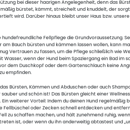
tützung bei dieser haarigen Angelegenheit, denn das Bür
mäßig bürstet, kämmt, streichelt und knuddelt, der sorgt
tieft wird. Darüber hinaus bleibt unser Haus bzw. unser
e hundefreundliche Fellpflege die Grundvoraussetzung. Sel
r am Bauch bürsten und kämmen lassen wollen, kann man 
g Vertrauen zu fassen, um die Pflege schließlich wie Wel
it Wasser, wenn der Hund beim Spaziergang ein Bad im 
r, vor dem Duschkopf oder dem Gartenschlauch keine Ang
 zu empfinden.
 wie das Bürsten, Kämmen und Abduschen oder auch Sham
r sauber und schön ist! Das Bürsten gleicht einer Wellnes
 Ein weiterer Vorteil: Indem du deinen Hund regelmäßig b
te Fellbüschel oder Zecken schnell entdecken und entfer
ell zu schaffen machen, und hält zunehmend ruhig, wenn 
etreten ist, oder wenn du ihn anderweitig abtastest und 