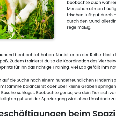
beobachte auch währen
Menschen atmen häufig 
frischen Luft gut durch
durch den Mund, allerdin
regelmäßig.
 staunend beobachtet haben. Nun ist er an der Reihe: Ha
Spaß. Zudem trainierst du so die Koordination des Vierbei
rints für ihn das richtige Training. Viel Lob gefällt ihm na
h auf die Suche nach einem hundefreundlichen Hindernisp
umstämme balancierst oder über kleine Gräben springen. 
Büsche schlägst. Beobachte genau, wie dein Tier sich ve
eteiligten gut und der Spaziergang wird ohne Umstände zu
 Beschäftigungen beim Spaz