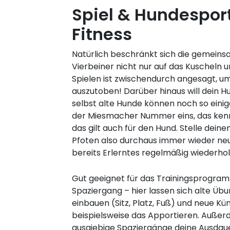
Spiel & Hundesport
Fitness
Natürlich beschränkt sich die gemeins
Vierbeiner nicht nur auf das Kuscheln u
Spielen ist zwischendurch angesagt, um 
auszutoben! Darüber hinaus will dein H
selbst alte Hunde können noch so einige
der Miesmacher Nummer eins, das kenn
das gilt auch für den Hund. Stelle deine
Pfoten also durchaus immer wieder neu
bereits Erlerntes regelmäßig wiederhol
Gut geeignet für das Trainingsprogra
Spaziergang – hier lassen sich alte Ü
einbauen (Sitz, Platz, Fuß) und neue Kün
beispielsweise das Apportieren. Auße
ausgiebige Spaziergänge deine Ausdaue